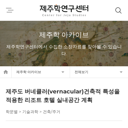
제주학 아카이브
제주학연구센터에서 수집한 소장자료를 찾아볼 수 있습니
다.
home
제주학 아카이브
전체보기
제주도 버네큘러(vernacular)건축적 특성을
적용한 리조트 호텔 실내공간 계획
학문별 > 기술과학 > 건축/주거